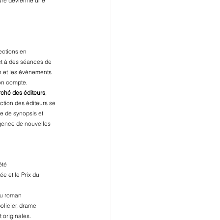
cture devienne une 
ections en 
et à des séances de 
n et les événements 
on compte.
ché des éditeurs
, 
ction des éditeurs se 
e de synopsis et 
ergence de nouvelles 
été 
e et le Prix du 
du roman 
olicier, drame 
 originales.