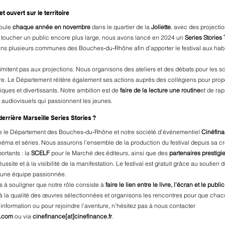
t ouvert sur le territoire
oule 
chaque année en novembre
 dans le quartier de la 
Joliette
, avec des projectio
r toucher un public encore plus large, nous avons lancé en 2024 un 
Series Stories 
ans plusieurs communes des Bouches‑du‑Rhône afin d’apporter le festival aux habi
limitent pas aux projections. Nous organisons des ateliers et des débats pour les sc
raire. Le Département réitère également ses actions auprès des collégiens pour pr
ques et divertissants. Notre ambition est de 
faire de la lecture une routine
et de rap
s audiovisuels qui passionnent les jeunes.
derrière Marseille Series Stories ?
ouve le Département des Bouches‑du‑Rhône et notre société d’événementiel 
Cinéfin
éma et séries. Nous assurons l’ensemble de la production du festival depuis sa cr
rtants : la 
SCELF
 pour le Marché des éditeurs, ainsi que des 
partenaires prestigi
réussite et à la visibilité de la manifestation. Le festival est gratuit grâce au soutien
r une équipe passionnée.
ens à souligner que notre rôle consiste à 
faire le lien entre le livre, l’écran et le public
ns à la qualité des œuvres sélectionnées et organisons les rencontres pour que chac
information ou pour rejoindre l’aventure, n’hésitez pas à nous contacter 
s.com
 ou via 
cinefinance[at]
cinefinance.fr
.