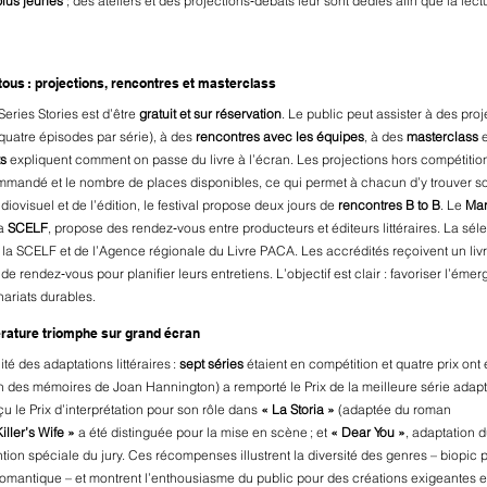
plus jeunes
 ; des ateliers et des projections‑débats leur sont dédiés afin que la le
us : projections, rencontres et masterclass
eries Stories est d’être 
gratuit et sur réservation
. Le public peut assister à des proj
quatre épisodes par série), à des 
rencontres avec les équipes
, à des 
masterclass
 
ts
 expliquent comment on passe du livre à l’écran. Les projections hors compétitio
mmandé et le nombre de places disponibles, ce qui permet à chacun d’y trouver s
udiovisuel et de l’édition, le festival propose deux jours de 
rencontres B to B
. Le 
Mar
a 
SCELF
, propose des rendez‑vous entre producteurs et éditeurs littéraires. La séle
de la SCELF et de l’Agence régionale du Livre PACA. Les accrédités reçoivent un livr
 de rendez‑vous pour planifier leurs entretiens. L’objectif est clair : favoriser l’ém
nariats durables.
térature triomphe sur grand écran
ité des adaptations littéraires : 
sept séries
 étaient en compétition et quatre prix ont 
n des mémoires de Joan Hannington) a remporté le Prix de la meilleure série adapté
çu le Prix d’interprétation pour son rôle dans 
« La Storia »
 (adaptée du roman 
iller’s Wife »
 a été distinguée pour la mise en scène ; et 
« Dear You »
, adaptation 
tion spéciale du jury. Ces récompenses illustrent la diversité des genres – biopic p
e romantique – et montrent l’enthousiasme du public pour des créations exigeantes et