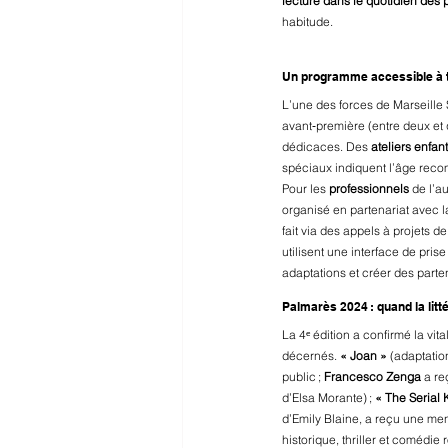
lecture dans le quotidien des 
habitude.
Un programme accessible à to
L’une des forces de Marseille S
avant‑première (entre deux et 
dédicaces. Des 
ateliers enfan
spéciaux indiquent l’âge reco
Pour les 
professionnels
 de l’a
organisé en partenariat avec l
fait via des appels à projets 
utilisent une interface de prise
adaptations et créer des parte
Palmarès 2024 : quand la lit
La 4ᵉ édition a confirmé la vital
décernés. 
« Joan »
 (adaptatio
public ; 
Francesco Zenga
 a re
d’Elsa Morante) ; 
« The Serial K
d’Emily Blaine, a reçu une men
historique, thriller et comédi