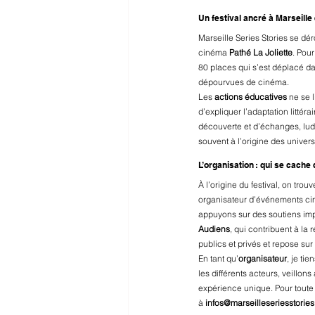
Un festival ancré à Marseille e
Marseille Series Stories se dér
cinéma 
Pathé La Joliette
. Pou
80 places qui s’est déplacé d
dépourvues de cinéma.
Les 
actions éducatives
 ne se 
d’expliquer l’adaptation litté
découverte et d’échanges, ludi
souvent à l’origine des univer
L’organisation : qui se cache 
À l’origine du festival, on tr
organisateur d’événements cin
appuyons sur des soutiens impo
Audiens
, qui contribuent à la 
publics et privés et repose su
En tant qu’
organisateur
, je ti
les différents acteurs, veillo
expérience unique. Pour toute 
à 
infos@marseilleseriesstorie