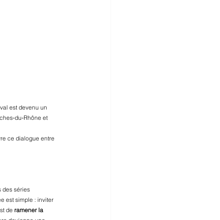
ival est devenu un 
ouches‑du‑Rhône et 
vre ce dialogue entre 
s des séries 
 est simple : inviter 
st de 
ramener la 