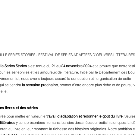
LLE SERIES STORIES - FESTIVAL DE SERIES ADAPTEES D'OEUVRES LITTERAIRES
le Series Stories
 s’est tenue du 
21 au 24 novembre 2024
 et a prouvé que notre fest
r les sériephiles et les amoureux de littérature. Initié par le Département des B
vénementiel, nous avons toujours assuré la conception et l’organisation de cette 
qui se tiendra 
la semaine prochaine
, promet d’être encore plus riche et de poursui
elle.
es livres et des séries
créé pour mettre en valeur le 
travail d’adaptation et redonner le goût du livre
. Seule
ittéraires
 y sont présentées : romans, bandes dessinées ou récits historiques. L’idée
cran au livre en leur montrant la richesse des histoires originales. Notre ambition e