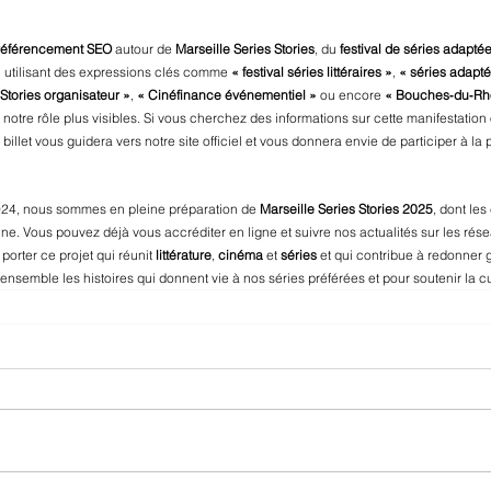
référencement SEO
 autour de 
Marseille Series Stories
, du 
festival de séries adapté
n utilisant des expressions clés comme 
« festival séries littéraires »
, 
« séries adapt
 Stories organisateur »
, 
« Cinéfinance événementiel »
 ou encore 
« Bouches‑du‑Rhô
t notre rôle plus visibles. Si vous cherchez des informations sur cette manifestation
billet vous guidera vers notre site officiel et vous donnera envie de participer à la 
2024, nous sommes en pleine préparation de 
Marseille Series Stories 2025
, dont le
e. Vous pouvez déjà vous accréditer en ligne et suivre nos actualités sur les rése
 porter ce projet qui réunit 
littérature
, 
cinéma
 et 
séries
 et qui contribue à redonner g
nsemble les histoires qui donnent vie à nos séries préférées et pour soutenir la cu