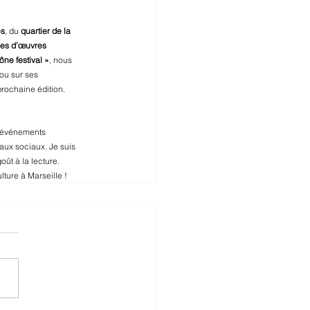
es
, du 
quartier de la 
ées d’œuvres 
ne festival »
, nous 
 ou sur ses 
prochaine édition.
s événements 
aux sociaux. Je suis 
oût à la lecture.
lture à Marseille !