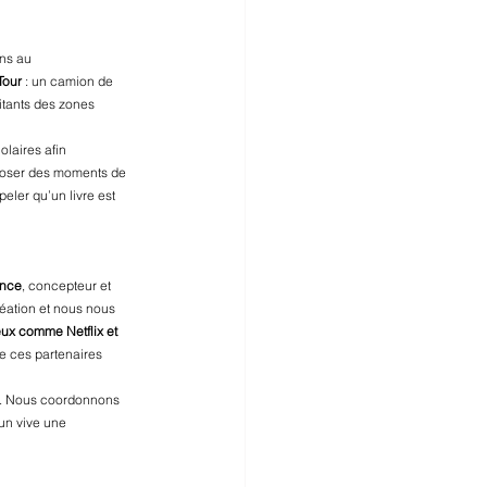
ns au 
Tour
 : un camion de 
tants des zones 
olaires afin 
oposer des moments de 
peler qu’un livre est 
ance
, concepteur et 
éation et nous nous 
eux comme Netflix et 
 de ces partenaires 
. Nous coordonnons 
un vive une 