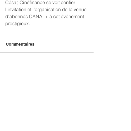
César, Cinéfinance se voit confier 
l’invitation et l’organisation de la venue 
d’abonnés CANAL+ à cet événement 
prestigieux.
Commentaires
Rédigez un commentaire...
Cinéfinance
20 rue d'armenonville - 92200 Neuilly Sur Seine
01 42 89 45 58
-
cinefinance[at]cinefinance.fr
Mentions légales
Politique de confidentialité
Plan du site
© 2025 Cinéfinance