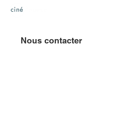
Nous contacter
Événementiel -
partenariats -
production - conseil